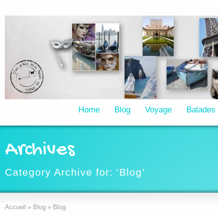
Home
Blog
Voyage
Balades
Archives
Category Archive for: ‘Blog’
Accueil
»
Blog
»
Blog