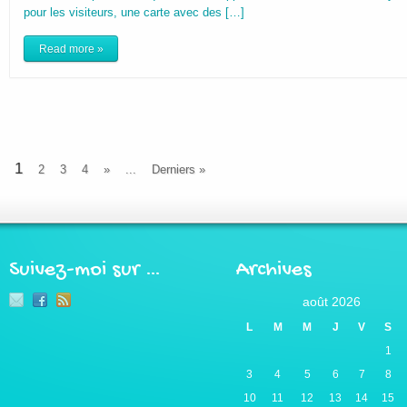
pour les visiteurs, une carte avec des […]
Read more »
1
2
3
4
»
...
Derniers »
Suivez-moi sur …
Archives
août 2026
L
M
M
J
V
S
1
3
4
5
6
7
8
10
11
12
13
14
15