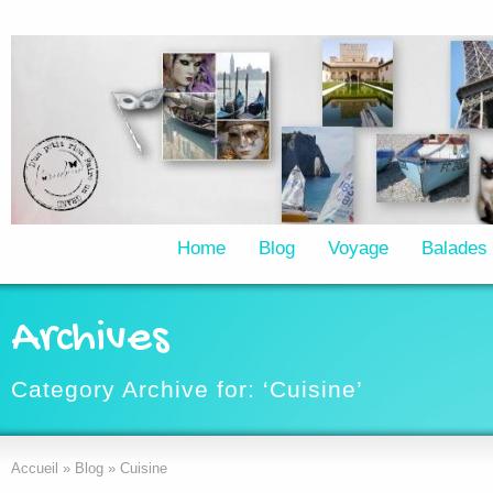
Home
Blog
Voyage
Balades
Archives
Category Archive for: ‘Cuisine’
Accueil
»
Blog
»
Cuisine