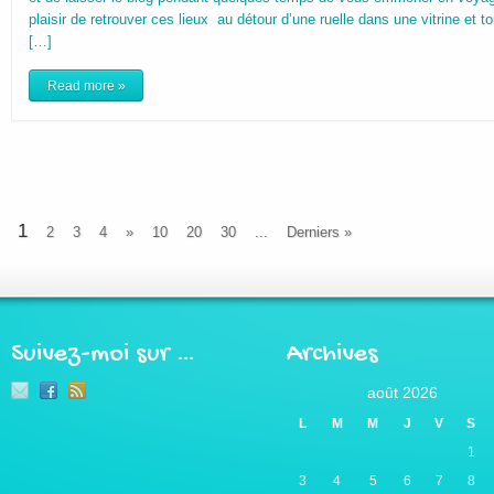
plaisir de retrouver ces lieux au détour d’une ruelle dans une vitrine et
[…]
Read more »
1
2
3
4
»
10
20
30
...
Derniers »
Suivez-moi sur …
Archives
août 2026
L
M
M
J
V
S
1
3
4
5
6
7
8