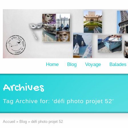
Home
Blog
Voyage
Balades
Archives
Tag Archive for: ‘défi photo projet 52’
Accueil
»
Blog
»
défi photo projet 52