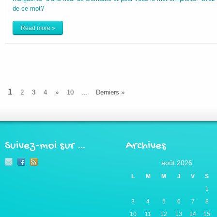
de ce mot?
Read more »
1
2
3
4
»
10
...
Derniers »
Suivez-moi sur …
Archives
août 2026
L
M
M
J
V
S
1
3
4
5
6
7
8
10
11
12
13
14
15