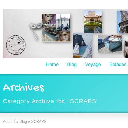
Home
Blog
Voyage
Balades
Archives
Category Archive for: ‘SCRAPS’
Accueil
»
Blog
»
SCRAPS