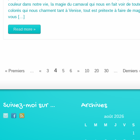
couleur dans notre vie, la magie du carnaval qui nous en fait voir de tou
colorés qui nous charment tant à Venise, tout est prétexte à faire de m
vous […]
Read more »
4
« Premiers
...
«
3
5
6
»
10
20
30
...
Derniers 
Suivez-moi sur …
Archives
août 2026
L
M
M
J
V
S
1