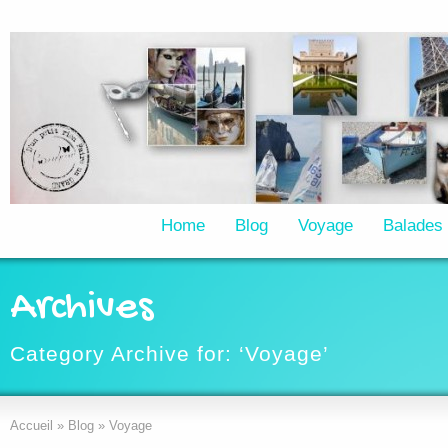
Home
Blog
Voyage
Balades
Archives
Category Archive for: ‘Voyage’
Accueil
»
Blog
»
Voyage