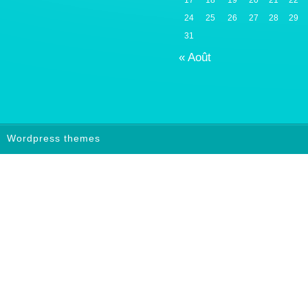
24
25
26
27
28
29
31
« Août
Wordpress themes