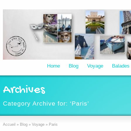
Home
Blog
Voyage
Balades
Archives
Category Archive for: ‘Paris’
Accueil
»
Blog
»
Voyage
»
Paris