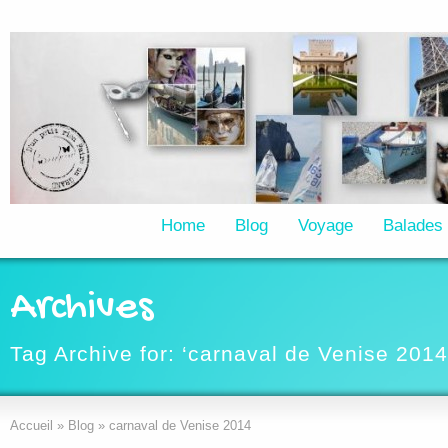
Home
Blog
Voyage
Balades
Archives
Tag Archive for: ‘carnaval de Venise 2014
Accueil
»
Blog
»
carnaval de Venise 2014