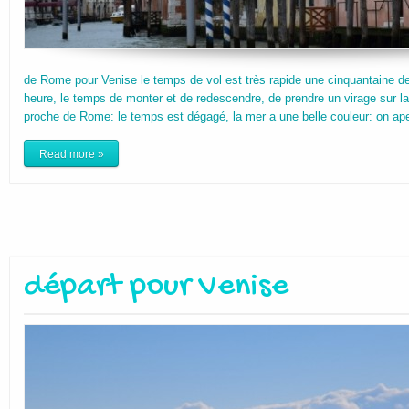
de Rome pour Venise le temps de vol est très rapide une cinquantaine
heure, le temps de monter et de redescendre, de prendre un virage sur la 
proche de Rome: le temps est dégagé, la mer a une belle couleur: on aper
Read more »
départ pour Venise