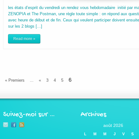
les états d’esprit du vendredi un rendez vous hebdomadaire initié par m
ZENOPIA et The Postman, une règle toute simple : on répond aux questio
avec heure de début et de fin. Ceux qui veulent participer doivent ensuit
sur les 2 blogs […]
Read more »
6
« Premiers
...
«
3
4
5
Suivez-moi sur …
Archives
août 2026
L
M
M
J
V
S