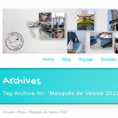
Home
Blog
Voyage
Balades
Archives
Tag Archive for: ‘Masqués de Venise 201
Accueil
»
Blog
»
Masqués de Venise 2013