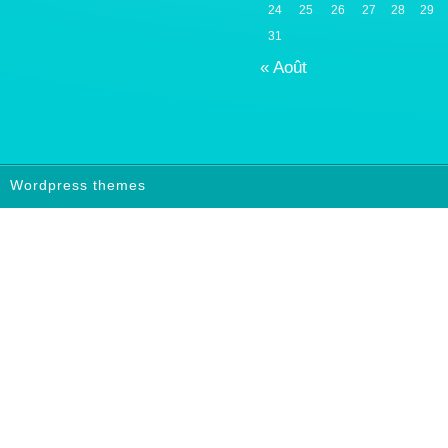
24
25
26
27
28
29
31
« Août
Wordpress themes