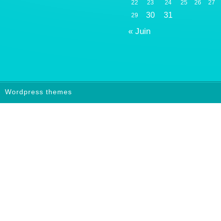
22
23
24
25
26
27
30
31
29
« Juin
Wordpress themes