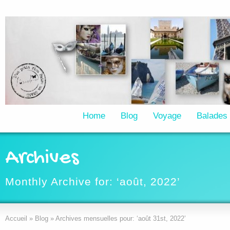
Home
Blog
Voyage
Balades
Archives
Monthly Archive for: ‘août, 2022’
Accueil
»
Blog
»
Archives mensuelles pour: ‘août 31st, 2022’