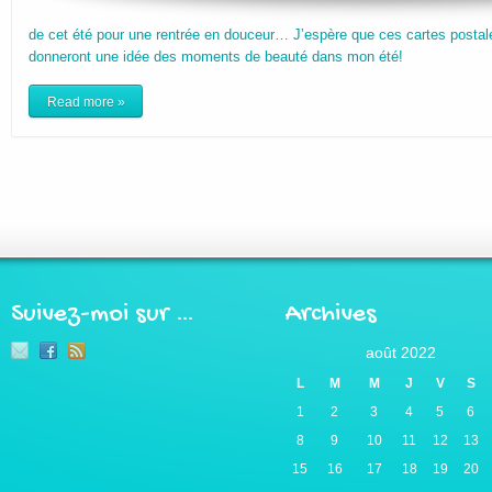
de cet été pour une rentrée en douceur… J’espère que ces cartes postale
donneront une idée des moments de beauté dans mon été!
Read more »
Suivez-moi sur …
Archives
août 2022
L
M
M
J
V
S
1
2
3
4
5
6
8
9
10
11
12
13
15
16
17
18
19
20