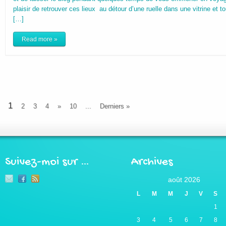
plaisir de retrouver ces lieux au détour d’une ruelle dans une vitrine et
[…]
Read more »
1
2
3
4
»
10
...
Derniers »
Suivez-moi sur …
Archives
août 2026
L
M
M
J
V
S
1
3
4
5
6
7
8