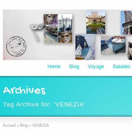
Home
Blog
Voyage
Balades
Archives
Tag Archive for: ‘VENEZIA’
Accueil
»
Blog
»
VENEZIA