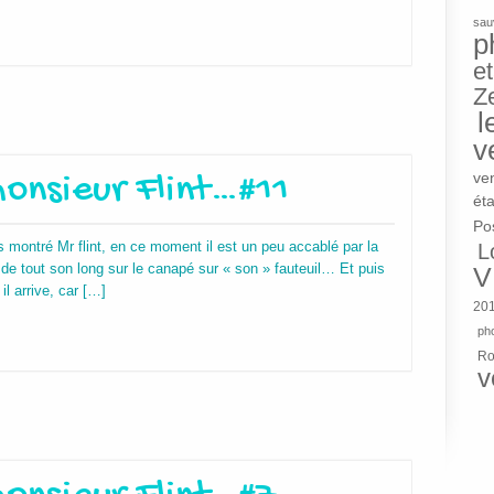
sau
p
et
Z
l
v
onsieur Flint…#11
ve
éta
Po
 montré Mr flint, en ce moment il est un peu accablé par la
L
lé de tout son long sur le canapé sur « son » fauteuil… Et puis
V
il arrive, car […]
20
pho
R
v