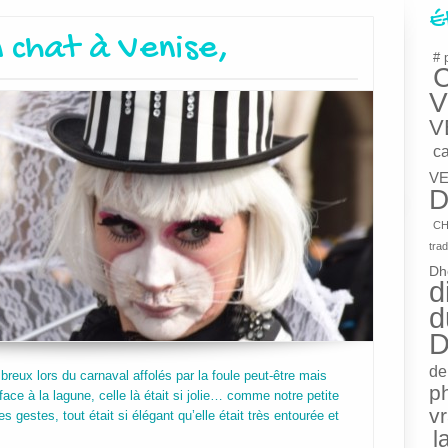
É
n chat à Venise,
# 
V
V
c
VE
D
CH
trad
Dh
d
d
D
de
reux lors du carnaval affolés par la foule peut-être mais
p
ace à la lagune, celle là était si jolie… comme notre petite
v
 gestes, tout était si élégant qu’elle était très entourée et
l