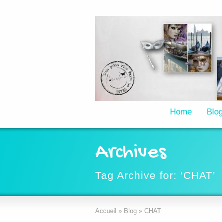
Home
Blo
Archives
Tag Archive for: ‘CHAT’
Accueil
»
Blog
»
CHAT