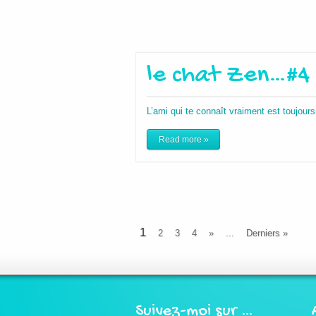
le chat Zen…#4
L’ami qui te connaît vraiment est toujour
Read more »
1
2
3
4
»
...
Derniers »
Suivez-moi sur …