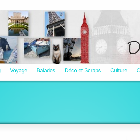
g
Voyage
Balades
Déco et Scraps
Culture
C