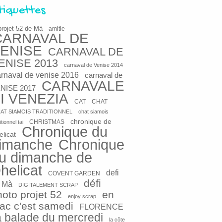
tiquettes
projet 52 de Mà
amitie
CARNAVAL DE
ENISE
CARNAVAL DE
ENISE 2013
carnaval de Venise 2014
arnaval de venise 2016
carnaval de
CARNAVALE
NISE 2017
I VENEZIA
CAT
CHAT
AT SIAMOIS TRADITIONNEL
chat siamois
chronique de
CHRISTMAS
itionnel tai
Chronique du
elicat
imanche
Chronique
u dimanche de
helicat
defi
COVENT GARDEN
défi
 Mà
DIGITALEMENT SCRAP
hoto projet 52
en
enjoy scrap
rac c'est samedi
FLORENCE
a balade du mercredi
la côte