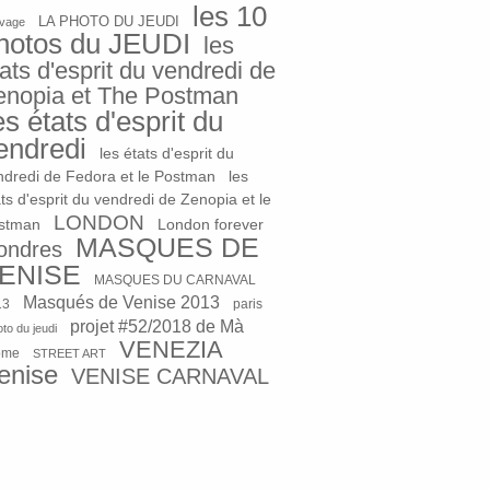
les 10
LA PHOTO DU JEUDI
vage
hotos du JEUDI
les
ats d'esprit du vendredi de
enopia et The Postman
es états d'esprit du
endredi
les états d'esprit du
ndredi de Fedora et le Postman
les
ts d'esprit du vendredi de Zenopia et le
LONDON
stman
London forever
MASQUES DE
ondres
ENISE
MASQUES DU CARNAVAL
Masqués de Venise 2013
13
paris
projet #52/2018 de Mà
to du jeudi
VENEZIA
ome
STREET ART
enise
VENISE CARNAVAL