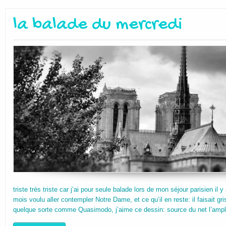
la balade du mercredi
triste très triste car j’ai pour seule balade lors de mon séjour parisien il 
mois voulu aller contempler Notre Dame, et ce qu’il en reste: il faisait gris 
quelque sorte comme Quasimodo, j’aime ce dessin: source du net l’amp