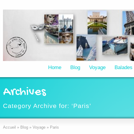
Home
Blog
Voyage
Balades
Archives
Category Archive for: ‘Paris’
Accueil
»
Blog
»
Voyage
»
Paris