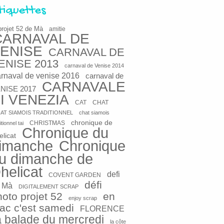
tiquettes
projet 52 de Mà
amitie
CARNAVAL DE
ENISE
CARNAVAL DE
ENISE 2013
carnaval de Venise 2014
arnaval de venise 2016
carnaval de
CARNAVALE
NISE 2017
I VENEZIA
CAT
CHAT
AT SIAMOIS TRADITIONNEL
chat siamois
chronique de
CHRISTMAS
itionnel tai
Chronique du
elicat
imanche
Chronique
u dimanche de
helicat
defi
COVENT GARDEN
défi
 Mà
DIGITALEMENT SCRAP
hoto projet 52
en
enjoy scrap
rac c'est samedi
FLORENCE
a balade du mercredi
la côte