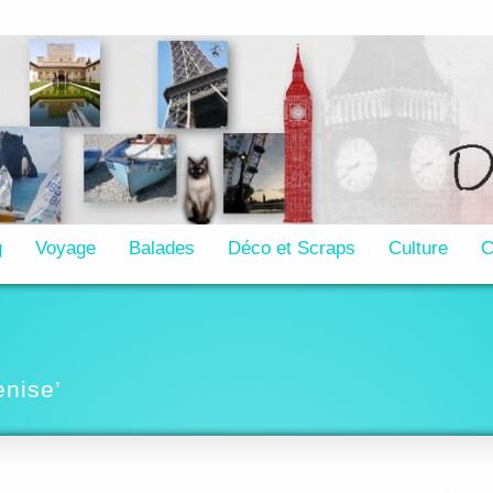
g
Voyage
Balades
Déco et Scraps
Culture
C
enise’