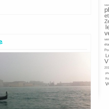
sau
p
et
Z
l
v
e
ve
éta
Po
L
V
20
pho
R
v