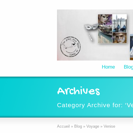
Home
Blo
Archives
Category Archive for: ‘V
Accueil
»
Blog
»
Voyage
»
Venise