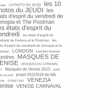
les 10
LA PHOTO DU JEUDI
vage
hotos du JEUDI
les
ats d'esprit du vendredi de
enopia et The Postman
es états d'esprit du
endredi
les états d'esprit du
ndredi de Fedora et le Postman
les
ts d'esprit du vendredi de Zenopia et le
LONDON
stman
London forever
MASQUES DE
ondres
ENISE
MASQUES DU CARNAVAL
Masqués de Venise 2013
13
paris
projet #52/2018 de Mà
to du jeudi
VENEZIA
ome
STREET ART
enise
VENISE CARNAVAL