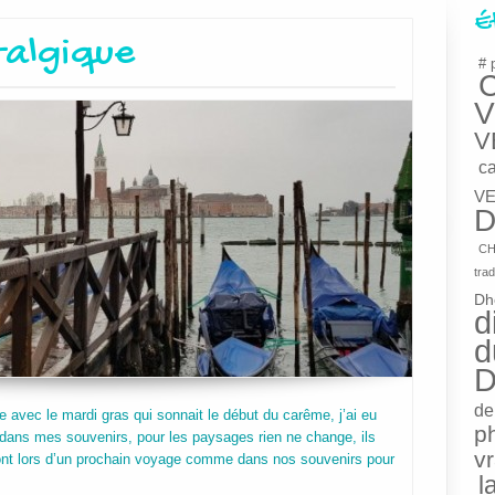
É
talgique
# 
V
V
c
VE
D
CH
trad
Dh
d
d
D
de
se avec le mardi gras qui sonnait le début du carême, j’ai eu
p
 dans mes souvenirs, pour les paysages rien ne change, ils
v
ront lors d’un prochain voyage comme dans nos souvenirs pour
l