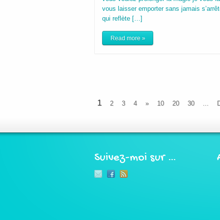
vous laisser emporter sans jamais s’arrêt
qui reflète […]
Read more »
1
2
3
4
»
10
20
30
...
D
Suivez-moi sur …