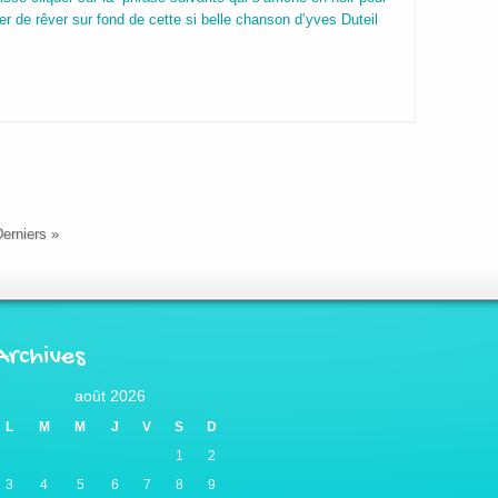
er de rêver sur fond de cette si belle chanson d’yves Duteil
erniers »
Archives
août 2026
L
M
M
J
V
S
D
1
2
3
4
5
6
7
8
9