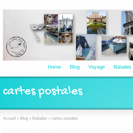
Home
Blog
Voyage
Balades
cartes postales
Accueil
»
Blog
»
Ballades
»
cartes postales