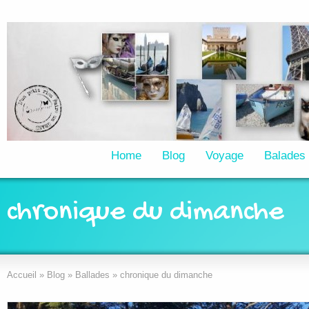
Home
Blog
Voyage
Balades
chronique du dimanche
Accueil
»
Blog
»
Ballades
»
chronique du dimanche