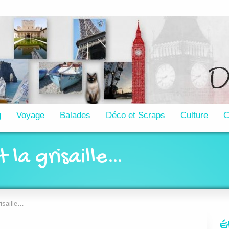
g
Voyage
Balades
Déco et Scraps
Culture
C
it la grisaille…
risaille…
É