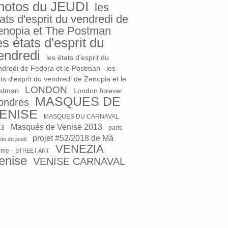
hotos du JEUDI
les
ats d'esprit du vendredi de
enopia et The Postman
es états d'esprit du
endredi
les états d'esprit du
ndredi de Fedora et le Postman
les
ts d'esprit du vendredi de Zenopia et le
LONDON
stman
London forever
MASQUES DE
ondres
ENISE
MASQUES DU CARNAVAL
Masqués de Venise 2013
13
paris
projet #52/2018 de Mà
to du jeudi
VENEZIA
ome
STREET ART
enise
VENISE CARNAVAL