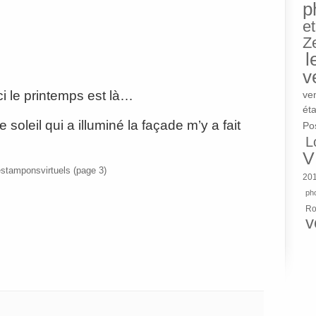
p
et
Z
l
v
ci le printemps est là…
ve
éta
e soleil qui a illuminé la façade m’y a fait
Po
L
V
20
pho
R
v