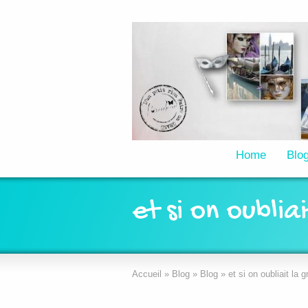
Home
Blo
et si on oublia
Accueil
»
Blog
»
Blog
»
et si on oubliait la g