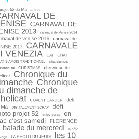
projet 52 de Mà
amitie
CARNAVAL DE
ENISE
CARNAVAL DE
ENISE 2013
carnaval de Venise 2014
arnaval de venise 2016
carnaval de
CARNAVALE
NISE 2017
I VENEZIA
CAT
CHAT
AT SIAMOIS TRADITIONNEL
chat siamois
chronique de
CHRISTMAS
itionnel tai
Chronique du
elicat
imanche
Chronique
u dimanche de
helicat
defi
COVENT GARDEN
défi
 Mà
DIGITALEMENT SCRAP
hoto projet 52
en
enjoy scrap
rac c'est samedi
FLORENCE
a balade du mercredi
la côte
les 10
LA PHOTO DU JEUDI
vage