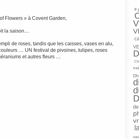
# 
e of Flowers » à Covent Garden,
V
V
oit la saison…
c
empli de roses, tandis que les caisses, vases en alu,
VE
ouleurs … UN festival de pivoines, tulipes, roses
D
géraniums et autres fleurs …
CH
trad
Dh
d
d
D
de
p
v
l
sau