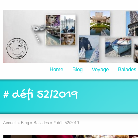
Home
Blog
Voyage
Balades
# défi 52/2019
Accueil
»
Blog
»
Ballades
»
# défi 52/2019