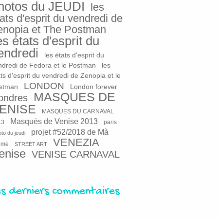
hotos du JEUDI
les
ats d'esprit du vendredi de
enopia et The Postman
es états d'esprit du
endredi
les états d'esprit du
ndredi de Fedora et le Postman
les
ts d'esprit du vendredi de Zenopia et le
LONDON
stman
London forever
MASQUES DE
ondres
ENISE
MASQUES DU CARNAVAL
Masqués de Venise 2013
13
paris
projet #52/2018 de Mà
to du jeudi
VENEZIA
ome
STREET ART
enise
VENISE CARNAVAL
es derniers commentaires