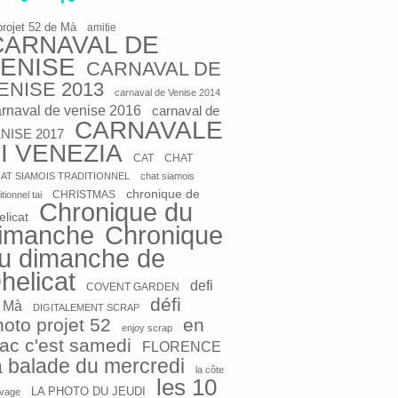
projet 52 de Mà
amitie
CARNAVAL DE
ENISE
CARNAVAL DE
ENISE 2013
carnaval de Venise 2014
arnaval de venise 2016
carnaval de
CARNAVALE
NISE 2017
I VENEZIA
CAT
CHAT
AT SIAMOIS TRADITIONNEL
chat siamois
chronique de
CHRISTMAS
itionnel tai
Chronique du
elicat
imanche
Chronique
u dimanche de
helicat
defi
COVENT GARDEN
défi
 Mà
DIGITALEMENT SCRAP
hoto projet 52
en
enjoy scrap
rac c'est samedi
FLORENCE
a balade du mercredi
la côte
les 10
LA PHOTO DU JEUDI
vage