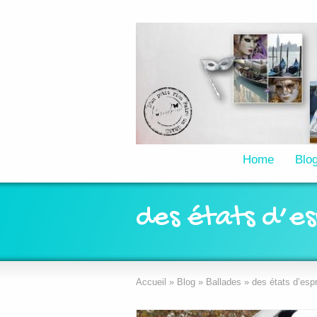
Home
Blo
des états d’es
Accueil
»
Blog
»
Ballades
»
des états d’espr