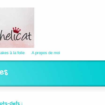
akes à la folie
A propos de moi
es
ots-clefs :