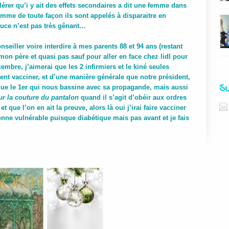
lérer qu’i y ait des effets secondaires a dit une femme dans
mme de toute façon ils sont appelés à disparaitre en
ouce n’est pas très gênant…
seiller voire interdire à mes parents 88 et 94 ans (restant
on père et quasi pas sauf pour aller en face chez lidl pour
embre, j’aimerai que les 2 infirmiers et le kiné seules
nt vacciner, et d’une manière générale que notre président,
S
que le 1er qui nous bassine avec sa propagande, mais aussi
sur la couture du pantalon
quand il s’agit d’obéir aux ordres
 que l’on en ait la preuve, alors là oui j’irai faire vacciner
ne vulnérable puisque diabétique mais pas avant et je fais