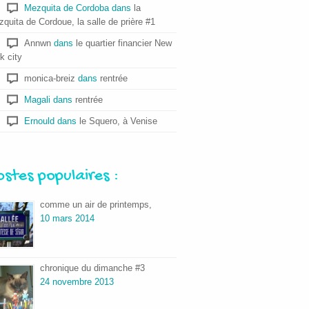
Mezquita de Cordoba
dans
la
quita de Cordoue, la salle de prière #1
Annwn
dans
le quartier financier New
k city
monica-breiz
dans
rentrée
Magali
dans
rentrée
Ernould
dans
le Squero, à Venise
ostes populaires :
comme un air de printemps,
10 mars 2014
chronique du dimanche #3
24 novembre 2013