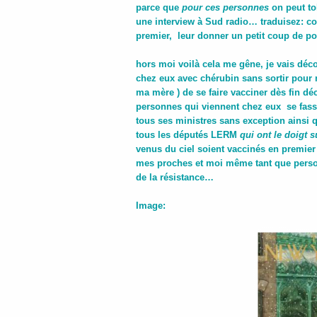
parce que
pour ces personnes
on peut to
une interview à Sud radio… traduisez: co
premier, leur donner un petit coup de p
hors moi voilà cela me gêne, je vais décon
chez eux avec chérubin sans sortir pour m
ma mère ) de se faire vacciner dès fin déc
personnes qui viennent chez eux se fasse
tous ses ministres sans exception ainsi 
tous les députés LERM
qui ont le doigt 
venus du ciel soient vaccinés en premier et
mes proches et moi même tant que person
de la résistance…
Image: