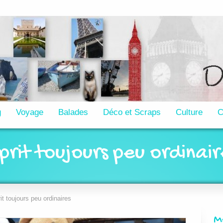
g
Voyage
Balades
Déco et Scraps
Culture
C
prit toujours peu ordinair
it toujours peu ordinaires
M