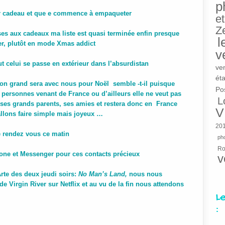
p
pier cadeau et que e commence à empaqueter
et
Z
rses aux cadeaux ma liste est quasi terminée enfin presque
l
mer, plutôt en mode Xmas addict
v
ut
celui se passe en extérieur dans l’absurdistan
ve
éta
on grand sera avec nous pour Noël semble -t-il puisque
Po
ersonnes venant de France ou d’ailleurs elle ne veut pas
L
r ses grands parents, ses amies et restera donc en France
V
allons faire simple mais joyeux …
20
re rendez vous ce matin
pho
R
hone et Messenger pour ces contacts précieux
v
rte des deux jeudi soirs:
No Man’s Land,
nous nous
 Virgin River sur Netflix et au vu de la fin nous attendons
L
: