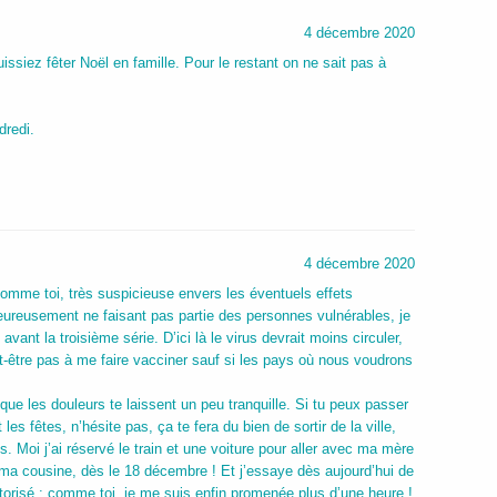
4 décembre 2020
issiez fêter Noël en famille. Pour le restant on ne sait pas à
dredi.
4 décembre 2020
comme toi, très suspicieuse envers les éventuels effets
eureusement ne faisant pas partie des personnes vulnérables, je
avant la troisième série. D’ici là le virus devrait moins circuler,
eut-être pas à me faire vacciner sauf si les pays où nous voudrons
 que les douleurs te laissent un peu tranquille. Si tu peux passer
s fêtes, n’hésite pas, ça te fera du bien de sortir de la ville,
i j’ai réservé le train et une voiture pour aller avec ma mère
 ma cousine, dès le 18 décembre ! Et j’essaye dès aujourd’hui de
autorisé : comme toi, je me suis enfin promenée plus d’une heure !