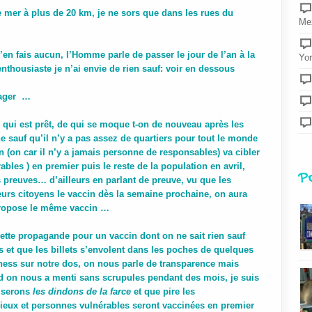
 mer à plus de 20 km, je ne sors que dans les rues du
Mez
’en fais aucun, l’Homme parle de passer le jour de l’an à la
Yor
nthousiaste je n’ai envie de rien sauf: voir en dessous
yager …
n
qui est prêt, de qui se moque t-on de nouveau après les
e sauf qu’il n’y a pas assez de quartiers pour tout le monde
n (on car il n’y a jamais personne de responsables) va cibler
bles ) en premier puis le reste de la
population en avril,
P
s preuves… d’ailleurs en parlant de preuve, vu que les
leurs citoyens le vaccin dès la semaine prochaine, on aura
propose le même vaccin …
cette propagande pour un vaccin dont on ne sait rien sauf
s et que les billets s’envolent dans les poches de quelques
iness sur notre dos, on nous parle de transparence mais
nd on nous a menti sans scrupules pendant des mois, je suis
 serons
les dindons de la farce
et que pire les
vieux et personnes vulnérables seront vaccinées en premier