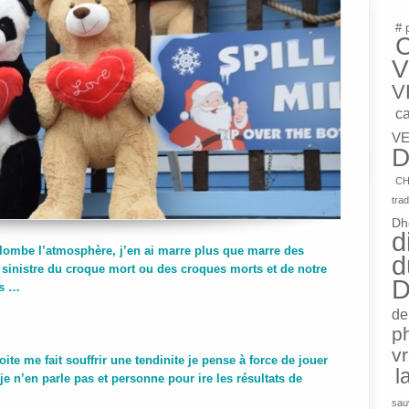
# 
V
V
c
VE
D
CH
trad
Dh
d
 plombe l’atmosphère, j’en ai marre plus que marre des
d
 sinistre du croque mort ou des croques morts et de notre
D
as …
de
p
v
oite me fait souffrir une tendinite je pense à force de jouer
l
je n’en parle pas et personne pour ire les résultats de
sau