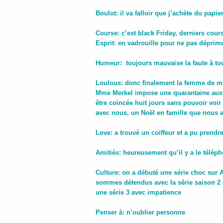
Boulot: il va falloir que j’achète du pa
Course: c’est black Friday, derniers cou
Esprit: en vadrouille pour ne pas dépri
Humeur: toujours mauvaise la faute à to
Loulous: donc finalement la femme de m
Mme Merkel impose une quarantaine aux p
être coincée huit jours sans pouvoir voi
avec nous, un Noël en famille que nous 
Love: a trouvé un coiffeur et a pu prend
Amitiés: heureusement qu’il y a le télép
Culture: on a débuté une série choc sur A
sommes détendus avec la série saison 2 de
une série 3 avec impatience
Penser à: n’oublier personne