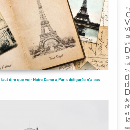
# 
V
V
c
VE
D
CH
trad
Dh
d
 faut dire que voir Notre Dame a Paris défigurée n’a pas
d
D
de
p
v
l
sau