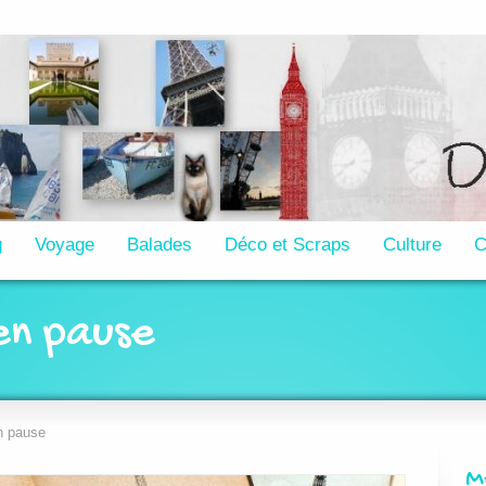
g
Voyage
Balades
Déco et Scraps
Culture
C
en pause
n pause
M