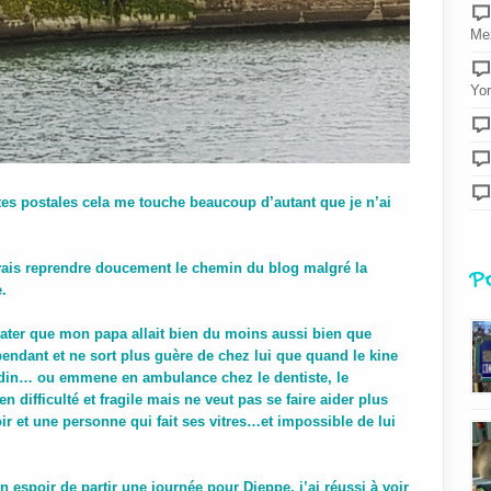
Mez
Yor
tes postales cela me touche beaucoup d’autant que je n’ai
vais reprendre doucement le chemin du blog malgré la
P
.
ater que mon papa allait bien du moins aussi bien que
dépendant et ne sort plus guère de chez lui que quand le kine
jardin… ou emmene en ambulance chez le dentiste, le
ifficulté et fragile mais ne veut pas se faire aider plus
oir et une personne qui fait ses vitres…et impossible de lui
 espoir de partir une journée pour Dieppe, j’ai réussi à voir