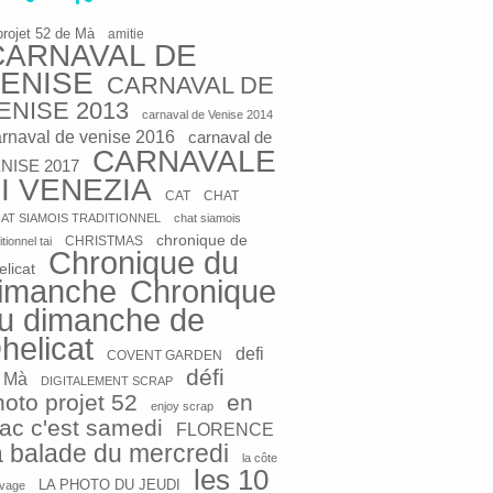
projet 52 de Mà
amitie
CARNAVAL DE
ENISE
CARNAVAL DE
ENISE 2013
carnaval de Venise 2014
arnaval de venise 2016
carnaval de
CARNAVALE
NISE 2017
I VENEZIA
CAT
CHAT
AT SIAMOIS TRADITIONNEL
chat siamois
chronique de
CHRISTMAS
itionnel tai
Chronique du
elicat
imanche
Chronique
u dimanche de
helicat
defi
COVENT GARDEN
défi
 Mà
DIGITALEMENT SCRAP
hoto projet 52
en
enjoy scrap
rac c'est samedi
FLORENCE
a balade du mercredi
la côte
les 10
LA PHOTO DU JEUDI
vage