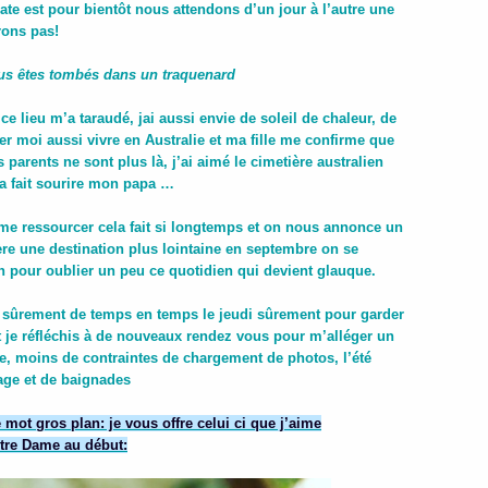
te est pour bientôt nous attendons d’un jour à l’autre une
rons pas!
s êtes tombés dans un traquenard
 lieu m’a taraudé, jai aussi envie de soleil de chaleur, de
ler moi aussi vivre en Australie et ma fille me confirme que
 parents ne sont plus là, j’ai aimé le cimetière australien
a fait sourire mon papa …
e me ressourcer cela fait si longtemps et on nous annonce un
ère une destination plus lointaine en septembre on se
n pour oublier un peu ce quotidien qui devient glauque.
i sûrement de temps en temps le jeudi sûrement pour garder
t je réfléchis à de nouveaux rendez vous pour m’alléger un
e, moins de contraintes de chargement de photos, l’été
plage et de baignades
 mot gros plan: je vous offre celui ci que j’aime
otre Dame au début: