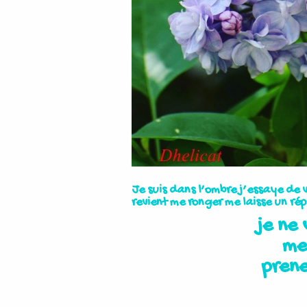
Je suis dans l’ombre j’essaye de v
revient me ronger me laisse un rép
je ne 
mer
prene