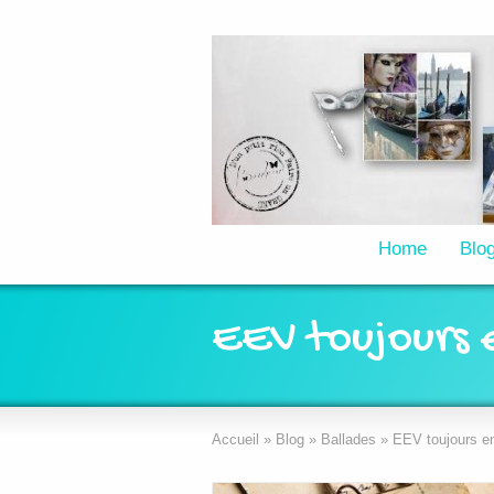
Home
Blo
EEV toujours 
Accueil
»
Blog
»
Ballades
»
EEV toujours e