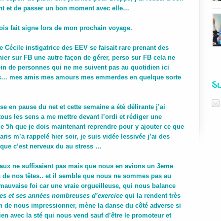
nt et de passer un bon moment avec elle…
vois fait signe lors de mon prochain voyage.
e Cécile instigatrice des EEV se faisait rare prenant des
 hier sur FB une autre façon de gérer, perso sur FB cela ne
ein de personnes qui ne me suivent pas au quotidien ici
s… mes amis mes amours mes emmerdes en quelque sorte
S
e en pause du net et cette semaine a été délirante j’ai
tous les sens a me mettre devant l’ordi et rédiger une
de 5h que je dois maintenant reprendre pour y ajouter ce que
ris m’a rappelé hier soir, je suis vidée lessivée j’ai des
 que c’est nerveux du au stress …
eaux ne suffisaient pas mais que nous en avions un 3eme
e nos têtes.. et il semble que nous ne sommes pas au
mauvaise foi car une vraie orgueilleuse, qui nous balance
ates et ses années nombreuses d’exercice
qui la rendent très
oin de nous impressionner, mène la danse du côté adverse si
ien avec la sté qui nous vend sauf d’être le promoteur et