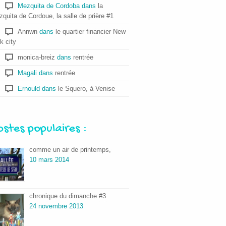
Mezquita de Cordoba
dans
la
quita de Cordoue, la salle de prière #1
Annwn
dans
le quartier financier New
k city
monica-breiz
dans
rentrée
Magali
dans
rentrée
Ernould
dans
le Squero, à Venise
ostes populaires :
comme un air de printemps,
10 mars 2014
chronique du dimanche #3
24 novembre 2013