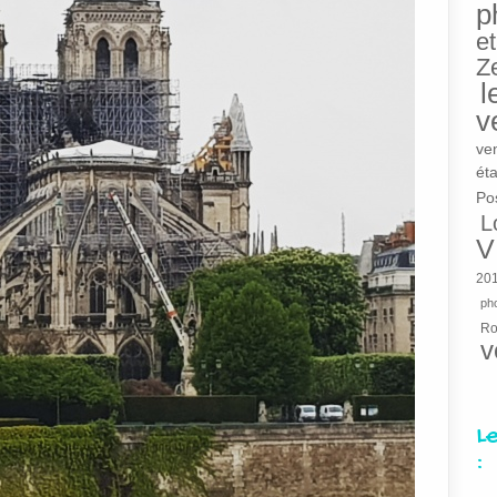
p
et
Z
l
v
ve
éta
Po
L
V
20
pho
R
v
L
: