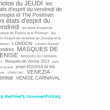
hotos du JEUDI
les
ats d'esprit du vendredi de
enopia et The Postman
es états d'esprit du
endredi
les états d'esprit du
ndredi de Fedora et le Postman
les
ts d'esprit du vendredi de Zenopia et le
LONDON
stman
London forever
MASQUES DE
ondres
ENISE
MASQUES DU CARNAVAL
Masqués de Venise 2013
13
paris
projet #52/2018 de Mà
to du jeudi
VENEZIA
ome
STREET ART
enise
VENISE CARNAVAL
es derniers commentaires