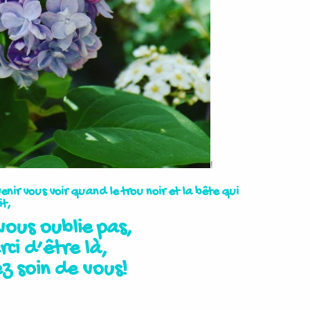
!
enir vous voir quand le trou noir et la bête qui
it,
vous oublie pas,
ci d’être là,
z soin de vous!