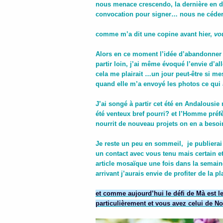
nous menace crescendo, la dernière en da
convocation pour signer… nous ne céde
comme m’a dit une copine avant hier,
vou
Alors en ce moment l’idée d’abandonner ce
partir loin, j’ai même évoqué l’envie d’al
cela me plairait …un jour peut-être si mes
quand elle m’a envoyé les photos ce qui 
J’ai songé à partir cet été en Andalousi
été venteux bref pourri? et l’Homme préf
nourrit de nouveau projets on en a besoi
Je reste un peu en sommeil, je publiera
un contact avec vous tenu mais certain e
article mosaïque une fois dans la semain
arrivant j’aurais envie de profiter de la 
et comme aujourd’hui le défi de Mà est le
particulièrement et vous avez celui de N