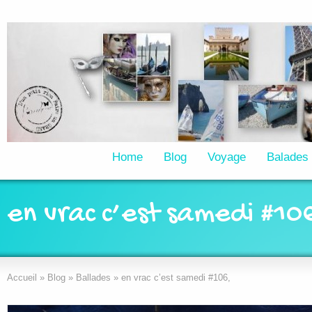
Home
Blog
Voyage
Balades
en vrac c’est samedi #10
Accueil
»
Blog
»
Ballades
»
en vrac c’est samedi #106,