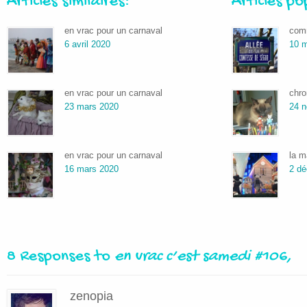
Articles similaires:
Articles po
en vrac pour un carnaval
comm
6 avril 2020
10 m
en vrac pour un carnaval
chro
23 mars 2020
24 
en vrac pour un carnaval
la m
16 mars 2020
2 d
8 Responses to
en vrac c’est samedi #106,
zenopia