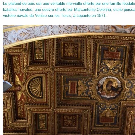
Le plafond de bois est une véritable merveille offerte par une famille féodal
batailles navales, une oeuvre offerte par Marcantonio Colonna, d’une puissan
victoire navale de Venise sur les Turcs, à Lepante en 1571.