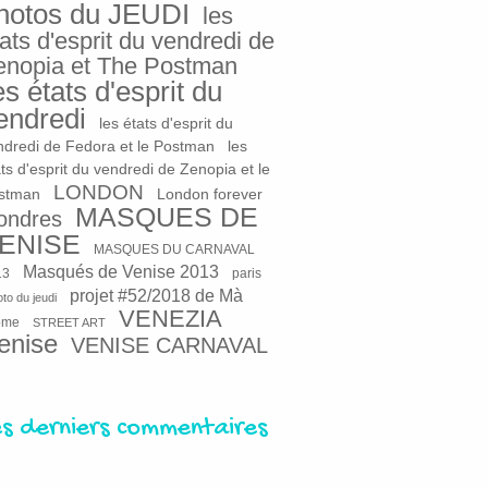
hotos du JEUDI
les
ats d'esprit du vendredi de
enopia et The Postman
es états d'esprit du
endredi
les états d'esprit du
ndredi de Fedora et le Postman
les
ts d'esprit du vendredi de Zenopia et le
LONDON
stman
London forever
MASQUES DE
ondres
ENISE
MASQUES DU CARNAVAL
Masqués de Venise 2013
13
paris
projet #52/2018 de Mà
to du jeudi
VENEZIA
ome
STREET ART
enise
VENISE CARNAVAL
es derniers commentaires