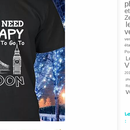
p
et
Z
l
v
ve
éta
Po
L
V
20
pho
R
v
L
: