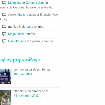
Mezquita de Cordoba
dans
la
quita de Cordoue, la salle de prière #1
Annwn
dans
le quartier financier New
k city
monica-breiz
dans
rentrée
Magali
dans
rentrée
Ernould
dans
le Squero, à Venise
ostes populaires :
comme un air de printemps,
10 mars 2014
chronique du dimanche #3
24 novembre 2013