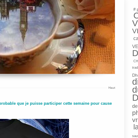
# 
V
V
c
VE
D
CH
trad
Dh
d
d
Haut
D
probable que je puisse participer cette semaine pour cause
de
p
v
l
sau