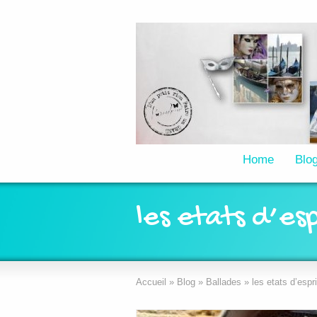
Home
Blo
les etats d’es
Accueil
»
Blog
»
Ballades
»
les etats d’espr