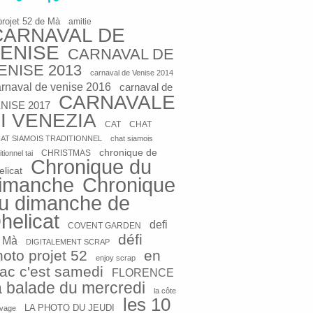
projet 52 de Mà
amitie
CARNAVAL DE
ENISE
CARNAVAL DE
ENISE 2013
carnaval de Venise 2014
arnaval de venise 2016
carnaval de
CARNAVALE
NISE 2017
I VENEZIA
CAT
CHAT
AT SIAMOIS TRADITIONNEL
chat siamois
chronique de
CHRISTMAS
itionnel tai
Chronique du
elicat
imanche
Chronique
u dimanche de
helicat
defi
COVENT GARDEN
défi
 Mà
DIGITALEMENT SCRAP
hoto projet 52
en
enjoy scrap
rac c'est samedi
FLORENCE
a balade du mercredi
la côte
les 10
LA PHOTO DU JEUDI
vage