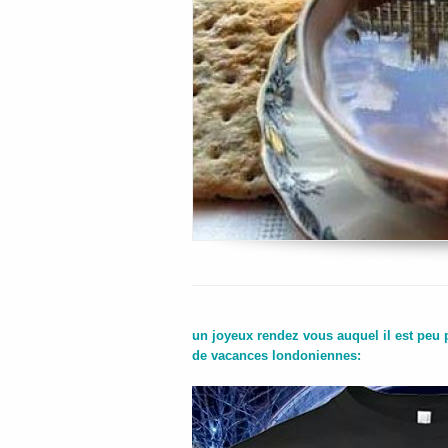
un joyeux rendez vous auquel il est peu 
de vacances londoniennes: