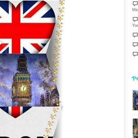
Mez
Yor
P