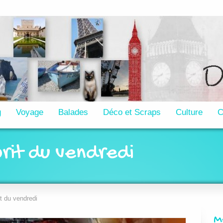
g
Voyage
Balades
Déco et Scraps
Culture
C
prit du vendredi
it du vendredi
M