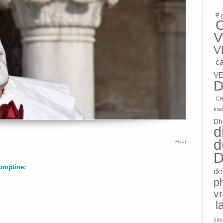
# 
V
V
c
VE
D
CH
trad
Dh
d
d
Haut
D
comptine:
de
p
v
l
sau