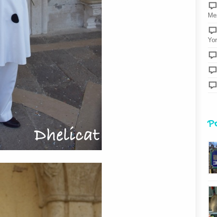
Mez
Yor
P