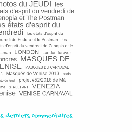
hotos du JEUDI
les
ats d'esprit du vendredi de
enopia et The Postman
es états d'esprit du
endredi
les états d'esprit du
ndredi de Fedora et le Postman
les
ts d'esprit du vendredi de Zenopia et le
LONDON
stman
London forever
MASQUES DE
ondres
ENISE
MASQUES DU CARNAVAL
Masqués de Venise 2013
13
paris
projet #52/2018 de Mà
to du jeudi
VENEZIA
ome
STREET ART
enise
VENISE CARNAVAL
es derniers commentaires