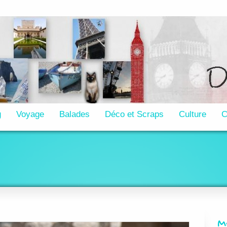
g
Voyage
Balades
Déco et Scraps
Culture
C
M