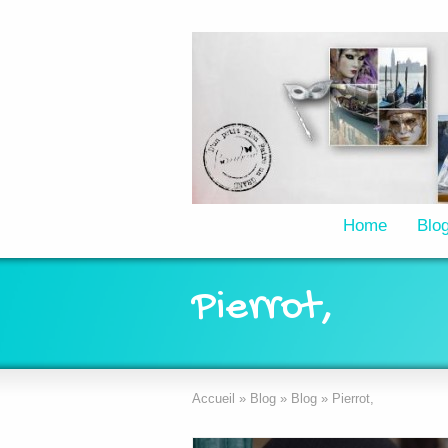
Home
Blo
Pierrot,
Accueil
»
Blog
»
Blog
»
Pierrot,