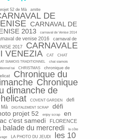
projet 52 de Mà
amitie
CARNAVAL DE
ENISE
CARNAVAL DE
ENISE 2013
carnaval de Venise 2014
arnaval de venise 2016
carnaval de
CARNAVALE
NISE 2017
I VENEZIA
CAT
CHAT
AT SIAMOIS TRADITIONNEL
chat siamois
chronique de
CHRISTMAS
itionnel tai
Chronique du
elicat
imanche
Chronique
u dimanche de
helicat
defi
COVENT GARDEN
défi
 Mà
DIGITALEMENT SCRAP
hoto projet 52
en
enjoy scrap
rac c'est samedi
FLORENCE
a balade du mercredi
la côte
les 10
LA PHOTO DU JEUDI
vage