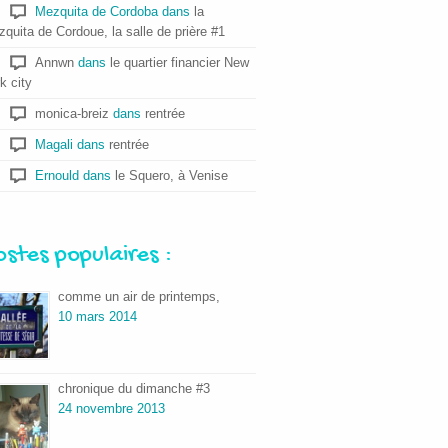
Mezquita de Cordoba
dans
la
quita de Cordoue, la salle de prière #1
Annwn
dans
le quartier financier New
k city
monica-breiz
dans
rentrée
Magali
dans
rentrée
Ernould
dans
le Squero, à Venise
ostes populaires :
comme un air de printemps,
10 mars 2014
chronique du dimanche #3
24 novembre 2013