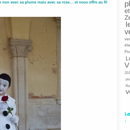
p
 non avec sa plume mais avec sa rose… et nous offre au fil
et
Z
l
v
ve
éta
Po
L
V
20
pho
R
v
L
: