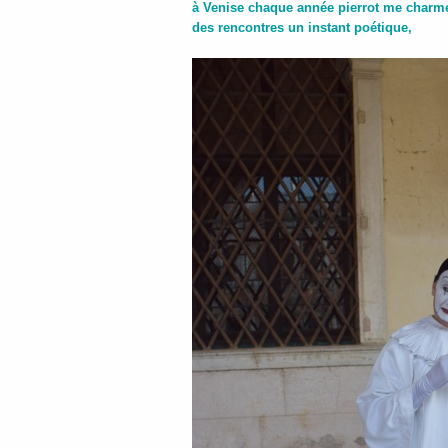
à Venise chaque année pierrot me charme
des rencontres un instant poétique,