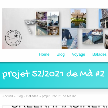
Home
Blog
Voyage
Balades
projet 52/2021 de Mà #2
Accueil
»
Blog
»
Ballades
»
projet 52/2021 de Mà #2