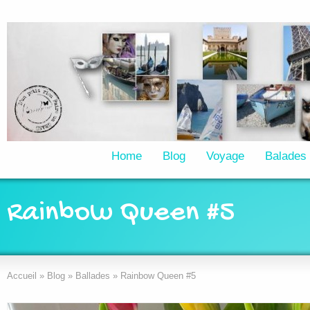
Home
Blog
Voyage
Balades
Rainbow Queen #5
Accueil
»
Blog
»
Ballades
»
Rainbow Queen #5