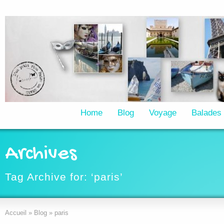
Home
Blog
Voyage
Balades
Archives
Tag Archive for: ‘paris’
Accueil
»
Blog
»
paris