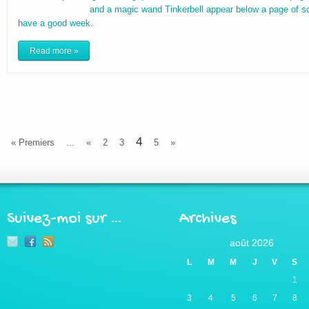
and a magic wand Tinkerbell appear below a page of scrap
have a good w
Read more »
4
« Premiers
...
«
2
3
5
»
Suivez-moi sur …
Archives
août 2026
L
M
M
J
V
S
1
3
4
5
6
7
8