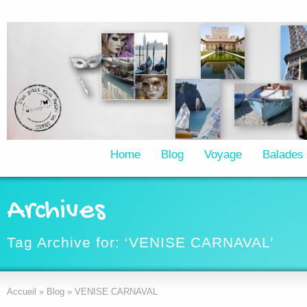
Home
Blog
Voyage
Balades
Archives
Tag Archive for: ‘VENISE CARNAVAL’
Accueil
»
Blog
»
VENISE CARNAVAL