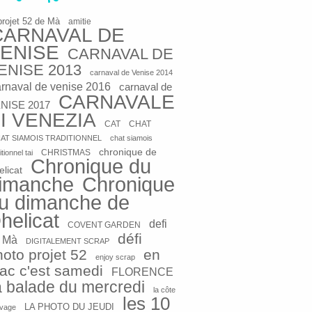
projet 52 de Mà
amitie
CARNAVAL DE
ENISE
CARNAVAL DE
ENISE 2013
carnaval de Venise 2014
arnaval de venise 2016
carnaval de
CARNAVALE
NISE 2017
I VENEZIA
CAT
CHAT
AT SIAMOIS TRADITIONNEL
chat siamois
chronique de
CHRISTMAS
itionnel tai
Chronique du
elicat
imanche
Chronique
u dimanche de
helicat
defi
COVENT GARDEN
défi
 Mà
DIGITALEMENT SCRAP
hoto projet 52
en
enjoy scrap
rac c'est samedi
FLORENCE
a balade du mercredi
la côte
les 10
LA PHOTO DU JEUDI
vage