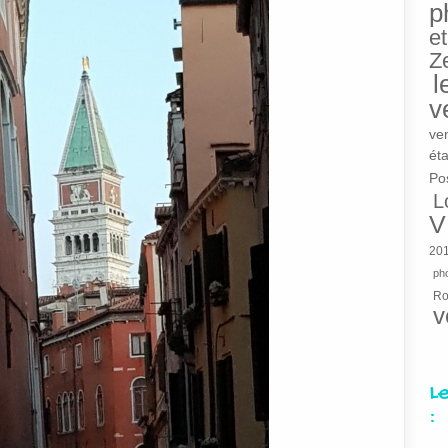
p
et
Z
l
v
ve
éta
Po
L
V
20
pho
R
v
L
: