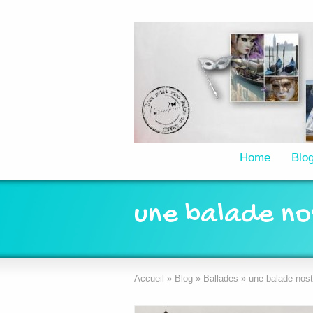
Home
Blo
une balade no
Accueil
»
Blog
»
Ballades
»
une balade nost