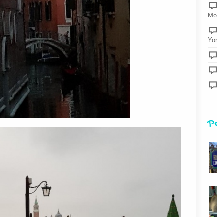
Mez
Yor
P