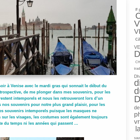
# 
V
V
c
VE
D
CH
trad
Dh
d
soir à Venise avec le mardi gras qui sonnait le début du
d
etrospective, de me plonger dans mes souvenirs, pour les
D
restent intemporels et nous les retrouveront lors d’un
os souvenirs pour notre plus grand plaisir, pour les
de
s souvenirs intemporels puisque les masques ne
p
s sur les visages, les costumes sont également toujours
v
uite du temps ni les années qui passent …
l
sau