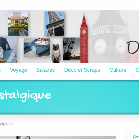
g
Voyage
Balades
Déco et Scraps
Culture
C
stalgique
algique
M