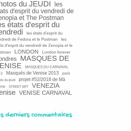
hotos du JEUDI
les
ats d'esprit du vendredi de
enopia et The Postman
es états d'esprit du
endredi
les états d'esprit du
ndredi de Fedora et le Postman
les
ts d'esprit du vendredi de Zenopia et le
LONDON
stman
London forever
MASQUES DE
ondres
ENISE
MASQUES DU CARNAVAL
Masqués de Venise 2013
13
paris
projet #52/2018 de Mà
to du jeudi
VENEZIA
ome
STREET ART
enise
VENISE CARNAVAL
es derniers commentaires