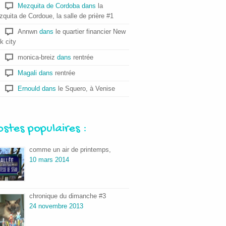
Mezquita de Cordoba
dans
la
quita de Cordoue, la salle de prière #1
Annwn
dans
le quartier financier New
k city
monica-breiz
dans
rentrée
Magali
dans
rentrée
Ernould
dans
le Squero, à Venise
ostes populaires :
comme un air de printemps,
10 mars 2014
chronique du dimanche #3
24 novembre 2013