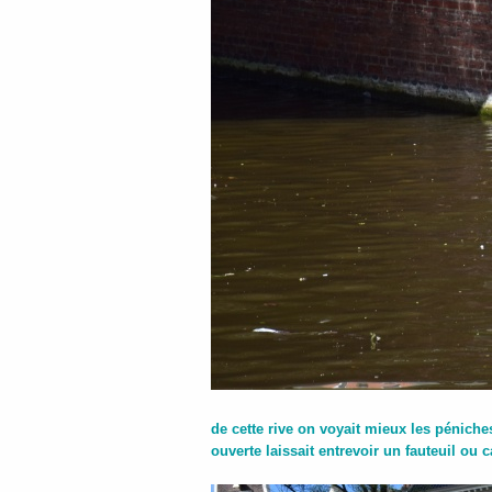
de cette rive on voyait mieux les péniches e
ouverte laissait entrevoir un fauteuil ou 