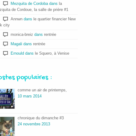
Mezquita de Cordoba
dans
la
quita de Cordoue, la salle de prière #1
Annwn
dans
le quartier financier New
k city
monica-breiz
dans
rentrée
Magali
dans
rentrée
Ernould
dans
le Squero, à Venise
ostes populaires :
comme un air de printemps,
10 mars 2014
chronique du dimanche #3
24 novembre 2013