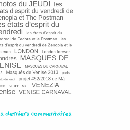
hotos du JEUDI
les
ats d'esprit du vendredi de
enopia et The Postman
es états d'esprit du
endredi
les états d'esprit du
ndredi de Fedora et le Postman
les
ts d'esprit du vendredi de Zenopia et le
LONDON
stman
London forever
MASQUES DE
ondres
ENISE
MASQUES DU CARNAVAL
Masqués de Venise 2013
13
paris
projet #52/2018 de Mà
to du jeudi
VENEZIA
ome
STREET ART
enise
VENISE CARNAVAL
es derniers commentaires