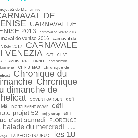
projet 52 de Mà
amitie
CARNAVAL DE
ENISE
CARNAVAL DE
ENISE 2013
carnaval de Venise 2014
arnaval de venise 2016
carnaval de
CARNAVALE
NISE 2017
I VENEZIA
CAT
CHAT
AT SIAMOIS TRADITIONNEL
chat siamois
chronique de
CHRISTMAS
itionnel tai
Chronique du
elicat
imanche
Chronique
u dimanche de
helicat
defi
COVENT GARDEN
défi
 Mà
DIGITALEMENT SCRAP
hoto projet 52
en
enjoy scrap
rac c'est samedi
FLORENCE
a balade du mercredi
la côte
les 10
LA PHOTO DU JEUDI
vage