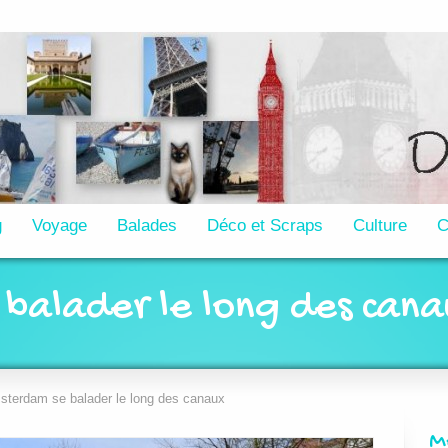
g
Voyage
Balades
Déco et Scraps
Culture
C
balader le long des can
terdam se balader le long des canaux
M