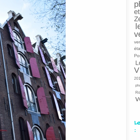
p
et
Z
l
v
ve
éta
Po
L
V
20
pho
R
v
L
: