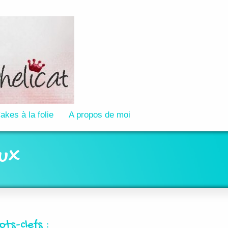
akes à la folie
A propos de moi
aux
ots-clefs :