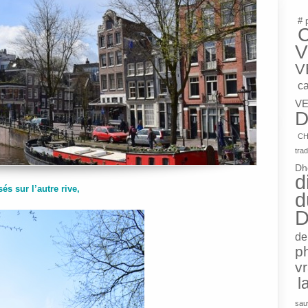
# 
V
V
c
VE
D
CH
trad
Dh
d
s sur l’autre rive,
d
D
de
p
v
l
sau