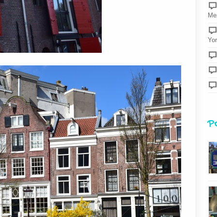
Mez
Yor
P