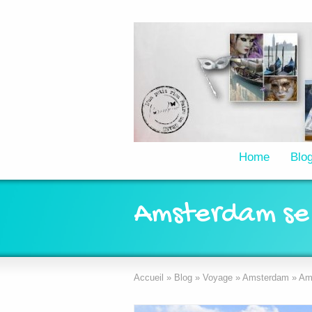
Home
Blo
Amsterdam se 
Accueil
»
Blog
»
Voyage
»
Amsterdam
»
Ams