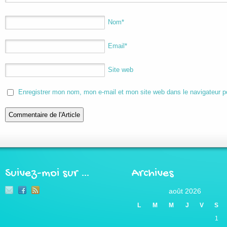
Nom
*
Email
*
Site web
Enregistrer mon nom, mon e-mail et mon site web dans le navigateur 
Suivez-moi sur …
Archives
août 2026
L
M
M
J
V
S
1