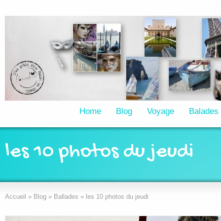
Home
Blog
Voyage
Balades
les 10 photos du jeudi
Accueil
»
Blog
»
Ballades
»
les 10 photos du jeudi