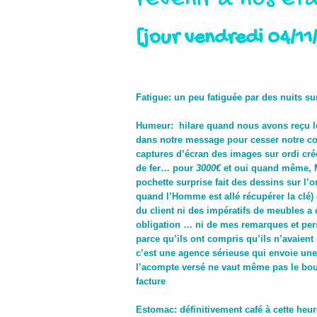
[
jour vendredi 04/11
Fatigue: un peu fatiguée par des nuits sur
Humeur: hilare quand nous avons reçu le 
dans notre message pour cesser notre co
captures d’écran des images sur ordi crées 
de fer… pour
3000€
et oui quand même,
M
pochette surprise fait des dessins sur l’or
quand l’Homme est allé récupérer la clé) 
du client ni des impératifs de meubles a 
obligation … ni de mes remarques et pers
parce qu’ils ont compris qu’ils n’avaien
c’est une agence sérieuse qui envoie une
l’acompte versé ne vaut même pas le boulo
facture
Estomac: définitivement café à cette heure