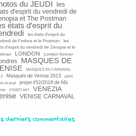
hotos du JEUDI
les
ats d'esprit du vendredi de
enopia et The Postman
es états d'esprit du
endredi
les états d'esprit du
ndredi de Fedora et le Postman
les
ts d'esprit du vendredi de Zenopia et le
LONDON
stman
London forever
MASQUES DE
ondres
ENISE
MASQUES DU CARNAVAL
Masqués de Venise 2013
13
paris
projet #52/2018 de Mà
to du jeudi
VENEZIA
ome
STREET ART
enise
VENISE CARNAVAL
es derniers commentaires