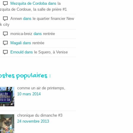
Mezquita de Cordoba
dans
la
quita de Cordoue, la salle de prière #1
Annwn
dans
le quartier financier New
k city
monica-breiz
dans
rentrée
Magali
dans
rentrée
Ernould
dans
le Squero, à Venise
ostes populaires :
comme un air de printemps,
10 mars 2014
chronique du dimanche #3
24 novembre 2013