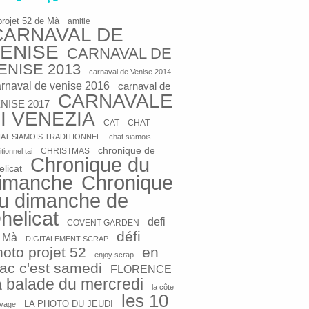
projet 52 de Mà
amitie
CARNAVAL DE
ENISE
CARNAVAL DE
ENISE 2013
carnaval de Venise 2014
arnaval de venise 2016
carnaval de
CARNAVALE
NISE 2017
I VENEZIA
CAT
CHAT
AT SIAMOIS TRADITIONNEL
chat siamois
chronique de
CHRISTMAS
itionnel tai
Chronique du
elicat
imanche
Chronique
u dimanche de
helicat
defi
COVENT GARDEN
défi
 Mà
DIGITALEMENT SCRAP
hoto projet 52
en
enjoy scrap
rac c'est samedi
FLORENCE
a balade du mercredi
la côte
les 10
LA PHOTO DU JEUDI
vage