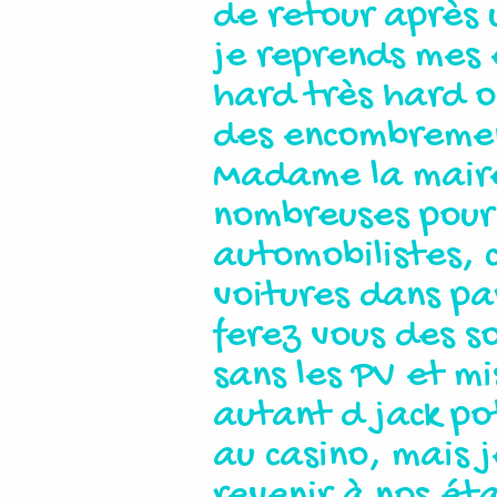
de retour après 
je reprends mes e
hard très hard o
des encombremen
Madame la maire
nombreuses pour 
automobilistes, 
voitures dans pa
ferez vous des so
sans les PV et mi
autant d jack po
au casino, mais 
revenir à nos ét