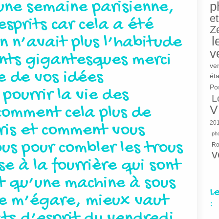
une semaine parisienne,
p
et
sprits car cela a été
Z
n n’avait plus l’habitude
l
v
ts gigantesques merci
ve
 de vos idées
éta
Po
pourrir la vie des
L
comment cela plus de
V
20
ris et comment vous
pho
us pour combler les trous
R
v
se à la fourrière qui sont
t qu’une machine à sous
L
je m’égare, mieux vaut
:
ats d’esprit du vendredi