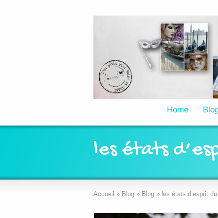
Home
Blo
les états d’es
Accueil
»
Blog
»
Blog
»
les états d’esprit du