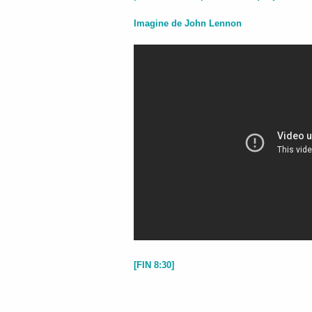
Imagine de John Lennon
[
FIN
8:30]