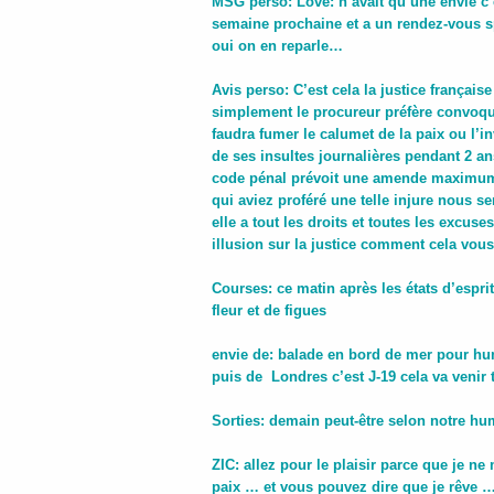
MSG perso: Love: n’avait qu’une envie c’es
semaine prochaine et a un rendez-vous s
oui on en reparle…
Avis perso:
C’est cela la justice français
simplement le procureur préfère convoque
faudra fumer le calumet de la paix ou l’i
de ses insultes journalières pendant 2 
code pénal prévoit une amende maximum d
qui aviez proféré une telle injure nous
elle a tout les droits et toutes les excu
illusion sur la justice comment cela vous
Courses: ce matin après les états d’esprit
fleur et de figues
envie de: balade en bord de mer pour hu
puis de Londres c’est J-19
cela va venir t
Sorties: demain peut-être selon notre h
ZIC: allez pour le plaisir parce que je n
paix … et vous pouvez dire que je rêve … 