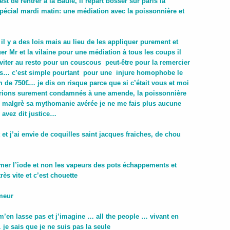
t de rentrer à la Baule, il repart bosser sur paris la
pécial mardi matin: une médiation avec la poissonnière et
e il y a des lois mais au lieu de les appliquer purement et
r Mr et la vilaine pour une médiation à tous les coups il
nviter au resto pour un couscous peut-être pour la remercier
ans… c’est simple pourtant pour une injure homophobe le
e 750€… je dis on risque parce que si c’était vous et moi
 serions surement condamnés à une amende, la poissonnière
ses malgrè sa mythomanie avérée je ne me fais plus aucune
 avez dit justice…
 et j’ai envie de coquilles saint jacques fraiches, de chou
mer l’iode et non les vapeurs des pots échappements et
rès vite et c’est chouette
umeur
e m’en lasse pas et j’imagine … all the people … vivant en
je sais que je ne suis pas la seule