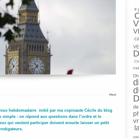
# 
V
V
c
VE
D
CH
trad
Dh
d
d
Haut
D
de
 vous hebdomadaire initié par ma copinaute Cécile du blog
p
te simple : on répond aux questions dans l’ordre et le
v
ux qui veulent participer doivent ensuite laisser un petit
l
nstigateurs.
sau