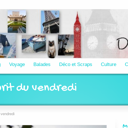
g
Voyage
Balades
Déco et Scraps
Culture
C
prit du vendredi
 vendredi
M